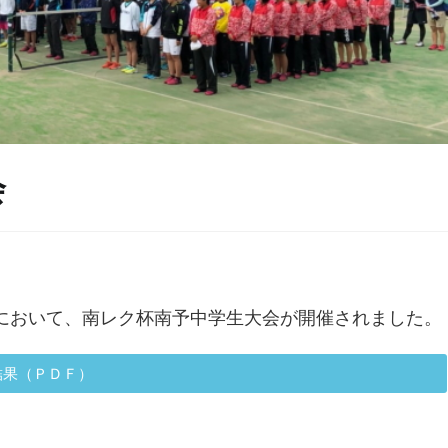
会
ンドにおいて、南レク杯南予中学生大会が開催されました。
結果（ＰＤＦ）