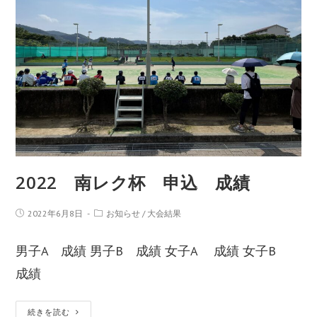
2022 南レク杯 申込 成績
2022年6月8日
お知らせ
/
大会結果
男子A 成績 男子B 成績 女子A 成績 女子B
成績
続きを読む