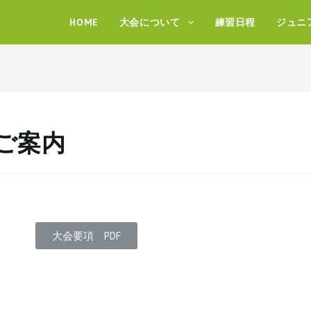
HOME
大会について
練習日程
ジュニ
のご案内
大会要項 PDF