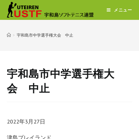
メニュー
>
宇和島市中学選手権大会 中止
宇和島市中学選手権大
会 中止
宇
和
2022年3月27日
島
津島プレイランド