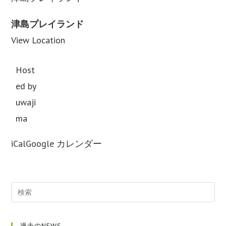
市
中
津島プレイランド
学
View Location
選
手
Host
権
ed by
大
uwaji
会
ma
iCal
Google カレンダー
中
止
過去のNEWS