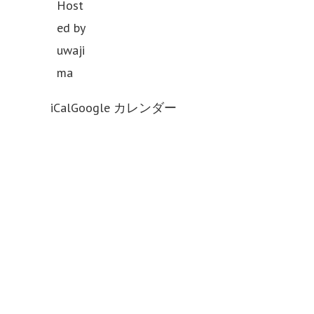
Host
南
ed by
予
uwaji
大
ma
会
iCal
Google カレンダー
中
止