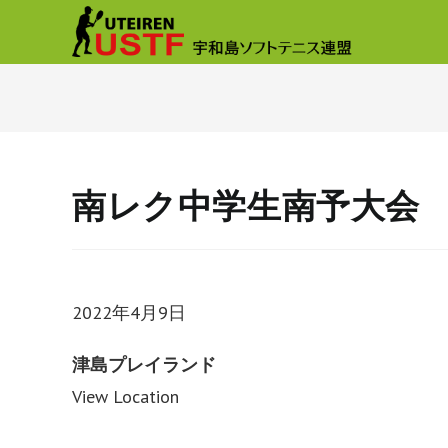
南レク中学生南予大会
南
レ
2022年4月9日
ク
津島プレイランド
中
View Location
学
生